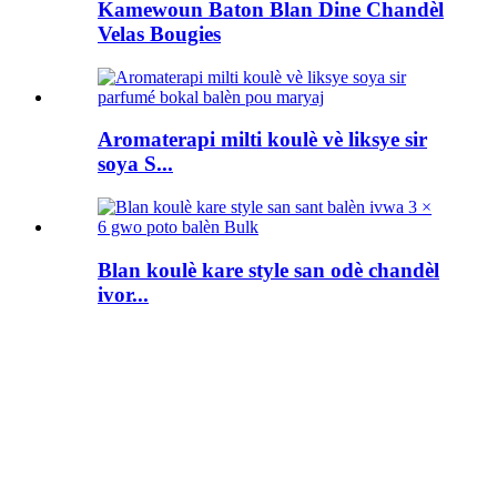
Kamewoun Baton Blan Dine Chandèl
Velas Bougies
Aromaterapi milti koulè vè liksye sir
soya S...
Blan koulè kare style san odè chandèl
ivor...