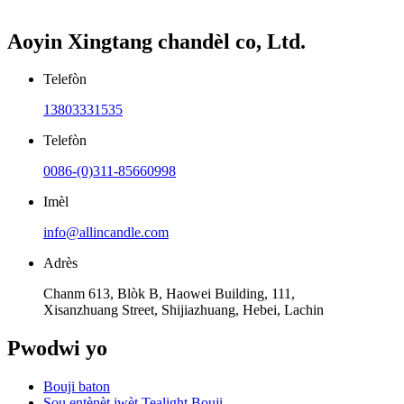
Aoyin Xingtang chandèl co, Ltd.
Telefòn
13803331535
Telefòn
0086-(0)311-85660998
Imèl
info@allincandle.com
Adrès
Chanm 613, Blòk B, Haowei Building, 111,
Xisanzhuang Street, Shijiazhuang, Hebei, Lachin
Pwodwi yo
Bouji baton
Sou entènèt jwèt Tealight Bouji