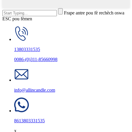
Frape antre pou fè rechèch oswa
ESC pou fèmen
13803331535
0086-(0)311-85660998
info@allincandle.com
8613803331535
x