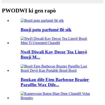
PWODWI ki gen rapò
Bouji poto parfumé flè sèk
Nwèl Diwali Kay Decor Tea Limyè
Bouji M...
Boukan dife Eten Barbecue Brazier
Paraffin Wax Dife...