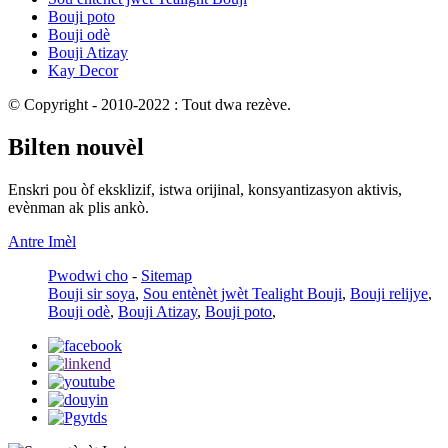
Bouji poto
Bouji odè
Bouji Atizay
Kay Decor
© Copyright - 2010-2022 : Tout dwa rezève.
Bilten nouvèl
Enskri pou òf eksklizif, istwa orijinal, konsyantizasyon aktivis,
evènman ak plis ankò.
Antre Imèl
Pwodwi cho
-
Sitemap
Bouji sir soya
,
Sou entènèt jwèt Tealight Bouji
,
Bouji relijye
,
Bouji odè
,
Bouji Atizay
,
Bouji poto
,