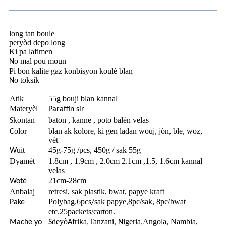
long tan boule
peryòd depo long
Ki pa lafimen
o mal pou moun
N
Pi bon kalite gaz konbisyon koulè blan
o toksik
N
Atik
55g bouji blan kannal
Materyèl
Paraffin sir
kontan
baton , kanne , poto balèn velas
S
olor
blan ak kolore, ki gen ladan wouj, jòn, ble, woz,
C
vèt
uit
45g-75g /pcs, 450g / sak 55g
W
Dyamèt
1.8cm , 1.9cm , 2.0cm 2.1cm ,1.5, 1.6cm kannal
velas
21cm-28cm
Wotè
Anbalaj
retresi, sak plastik, bwat, papye kraft
Polybag
6pcs
sak papye
8pc/sak, 8pc/bwat
Pake
,
/
,
etc.25packets/carton.
deyò
frika
Tanzani
igeria
Angola, Nambia,
Mache yo
S
A
,
,
N
,