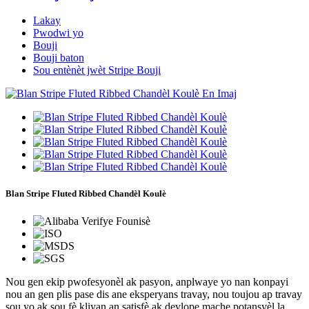
Lakay
Pwodwi yo
Bouji
Bouji baton
Sou entènèt jwèt Stripe Bouji
Blan Stripe Fluted Ribbed Chandèl Koulè
Nou gen ekip pwofesyonèl ak pasyon, anplwaye yo nan konpayi
nou an gen plis pase dis ane eksperyans travay, nou toujou ap travay
sou yo ak sou fè kliyan an satisfè ak devlope mache potansyèl la.