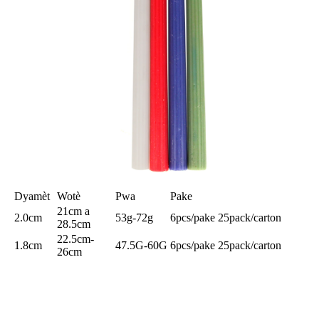
Dyamèt
Wotè
Pwa
Pake
21cm a
2.0cm
53g-72g
6pcs/pake 25pack/carton
28.5cm
22.5cm-
1.8cm
47.5G-60G
6pcs/pake 25pack/carton
26cm
Karakteristik