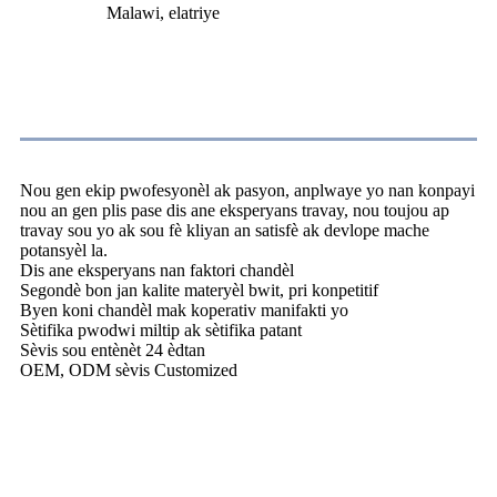
Malawi, elatriye
Konpayi Profile
Nou gen ekip pwofesyonèl ak pasyon, anplwaye yo nan konpayi
nou an gen plis pase dis ane eksperyans travay, nou toujou ap
travay sou yo ak sou fè kliyan an satisfè ak devlope mache
potansyèl la.
Dis ane eksperyans nan faktori chandèl
Segondè bon jan kalite materyèl bwit, pri konpetitif
Byen koni chandèl mak koperativ manifakti yo
Sètifika pwodwi miltip ak sètifika patant
Sèvis sou entènèt 24 èdtan
OEM, ODM sèvis Customized
FAQ