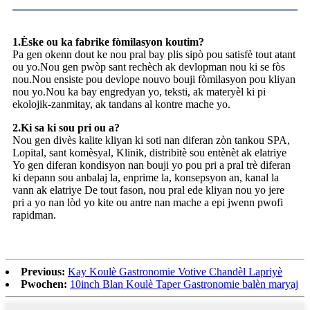
1.Èske ou ka fabrike fòmilasyon koutim?
Pa gen okenn dout ke nou pral bay plis sipò pou satisfè tout atant
ou yo.Nou gen pwòp sant rechèch ak devlopman nou ki se fòs
nou.Nou ensiste pou devlope nouvo bouji fòmilasyon pou kliyan
nou yo.Nou ka bay engredyan yo, teksti, ak materyèl ki pi
ekolojik-zanmitay, ak tandans al kontre mache yo.
2.Ki sa ki sou pri ou a?
Nou gen divès kalite kliyan ki soti nan diferan zòn tankou SPA,
Lopital, sant komèsyal, Klinik, distribitè sou entènèt ak elatriye
Yo gen diferan kondisyon nan bouji yo pou pri a pral trè diferan
ki depann sou anbalaj la, enprime la, konsepsyon an, kanal la
vann ak elatriye De tout fason, nou pral ede kliyan nou yo jere
pri a yo nan lòd yo kite ou antre nan mache a epi jwenn pwofi
rapidman.
Previous:
Kay Koulè Gastronomie Votive Chandèl Lapriyè
Pwochen:
10inch Blan Koulè Taper Gastronomie balèn maryaj