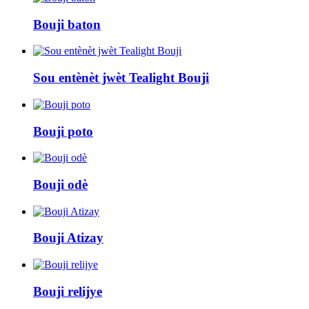
Bouji baton
Sou entènèt jwèt Tealight Bouji
Bouji poto
Bouji odè
Bouji Atizay
Bouji relijye