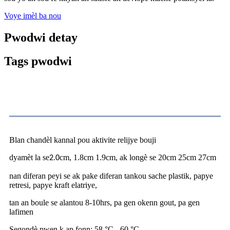
Voye imèl ba nou
Pwodwi detay
Tags pwodwi
Spesifikasyon
Blan chandèl kannal pou aktivite relijye bouji
dyamèt la se
.
cm, 1.8cm 1.9cm, ak longè se 20cm 25cm 27cm
2
0
nan diferan peyi se ak pake diferan tankou sache plastik, papye
retresi, papye kraft elatriye,
tan an boule se alantou 8-10hrs, pa gen okenn gout, pa gen
lafimen
Segondè pwen k ap fonn: 58 °C - 60 °C