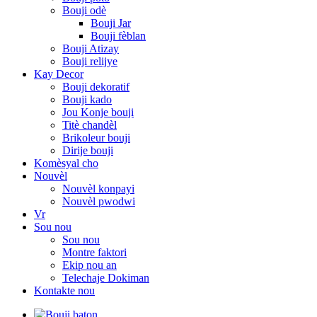
Bouji odè
Bouji Jar
Bouji fèblan
Bouji Atizay
Bouji relijye
Kay Decor
Bouji dekoratif
Bouji kado
Jou Konje bouji
Titè chandèl
Brikoleur bouji
Dirije bouji
Komèsyal cho
Nouvèl
Nouvèl konpayi
Nouvèl pwodwi
Vr
Sou nou
Sou nou
Montre faktori
Ekip nou an
Telechaje Dokiman
Kontakte nou