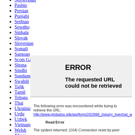
Pashto
Persian
Punjabi
Serbian
Sesotho
Sinhala
Slovak
Slovenian
Somali
Samoan
Scots Gaelic
Shona
Sindhi
Sundanese
Swahili
Tajik
Tamil
Telugu
Thai
Ukrainian
Urdu
Uzbek
Vietnamese
Welsh